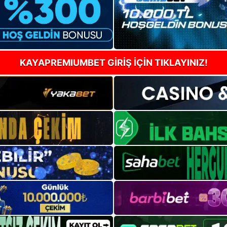
KAYAPREMIUMBET GİRİŞ İÇİN TIKLAYINIZ!