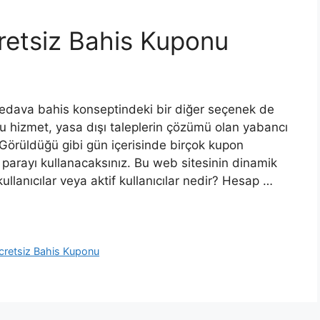
etsiz Bahis Kuponu
dava bahis konseptindeki bir diğer seçenek de
 hizmet, yasa dışı taleplerin çözümü olan yabancı
 Görüldüğü gibi gün içerisinde birçok kupon
 parayı kullanacaksınız. Bu web sitesinin dinamik
kullanıcılar veya aktif kullanıcılar nedir? Hesap …
retsiz Bahis Kuponu