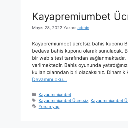
Kayapremiumbet Ücr
Mayıs 28, 2022
Yazarı:
admin
Kayapremiumbet ücretsiz bahis kuponu Be
bedava bahis kuponu olarak sunulacak. Bu
bir web sitesi tarafından sağlanmaktadır.
verilmektedir. Bahis oyununda yatırdığınız
kullanıcılarından biri olacaksınız. Dinamik 
Devamını oku…
Kategoriler
Kayapremiumbet
Etiketler
Kayapremiumbet Ücretsiz
,
Kayapremiumbet Üc
Yorum yap