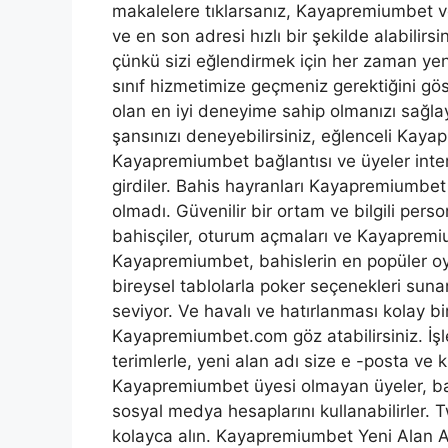
makalelere tıklarsanız, Kayapremiumbet ve
ve en son adresi hızlı bir şekilde alabilir
çünkü sizi eğlendirmek için her zaman yeni
sınıf hizmetimize geçmeniz gerektiğini g
olan en iyi deneyime sahip olmanızı sağlay
şansınızı deneyebilirsiniz, eğlenceli Kayap
Kayapremiumbet bağlantısı ve üyeler intern
girdiler. Bahis hayranları Kayapremiumbet 
olmadı. Güvenilir bir ortam ve bilgili per
bahisçiler, oturum açmaları ve Kayapremium
Kayapremiumbet, bahislerin en popüler oyun
bireysel tablolarla poker seçenekleri suna
seviyor. Ve havalı ve hatırlanması kolay bi
Kayapremiumbet.com göz atabilirsiniz. İşle
terimlerle, yeni alan adı size e -posta ve k
Kayapremiumbet üyesi olmayan üyeler, bağ
sosyal medya hesaplarını kullanabilirler. 
kolayca alın. Kayapremiumbet Yeni Alan Adl