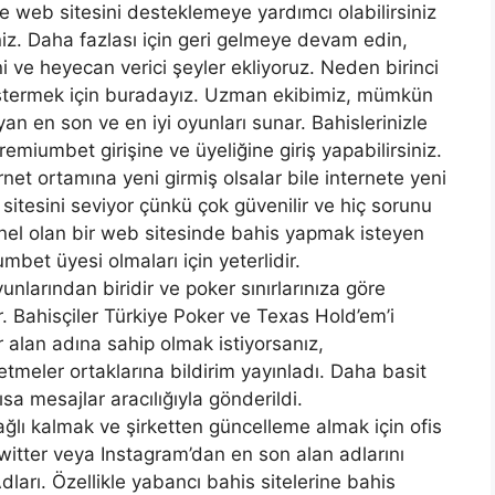
 web sitesini desteklemeye yardımcı olabilirsiniz
siniz. Daha fazlası için geri gelmeye devam edin,
 ve heyecan verici şeyler ekliyoruz. Neden birinci
östermek için buradayız. Uzman ekibimiz, mümkün
an en son ve en iyi oyunları sunar. Bahislerinizle
remiumbet girişine ve üyeliğine giriş yapabilirsiniz.
et ortamına yeni girmiş olsalar bile internete yeni
sitesini seviyor çünkü çok güvenilir ve hiç sorunu
sonel olan bir web sitesinde bahis yapmak isteyen
bet üyesi olmaları için yeterlidir.
larından biridir ve poker sınırlarınıza göre
r. Bahisçiler Türkiye Poker ve Texas Hold’em’i
r alan adına sahip olmak istiyorsanız,
tmeler ortaklarına bildirim yayınladı. Daha basit
ısa mesajlar aracılığıyla gönderildi.
lı kalmak ve şirketten güncelleme almak için ofis
Twitter veya Instagram’dan en son alan adlarını
arı. Özellikle yabancı bahis sitelerine bahis