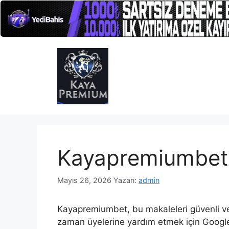
İçeriğe
atla
Kayapremiumbet
Mayıs 26, 2026
Yazarı:
admin
Kayapremiumbet, bu makaleleri güvenli ve
zaman üyelerine yardım etmek için Google