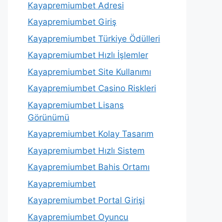
Kayapremiumbet Adresi
Kayapremiumbet Giriş
Kayapremiumbet Türkiye Ödülleri
Kayapremiumbet Hızlı İşlemler
Kayapremiumbet Site Kullanımı
Kayapremiumbet Casino Riskleri
Kayapremiumbet Lisans
Görünümü
Kayapremiumbet Kolay Tasarım
Kayapremiumbet Hızlı Sistem
Kayapremiumbet Bahis Ortamı
Kayapremiumbet
Kayapremiumbet Portal Girişi
Kayapremiumbet Oyuncu