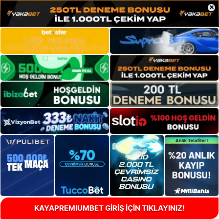
×
KAYAPREMIUMBET GİRİŞ İÇİN TIKLAYINIZ!