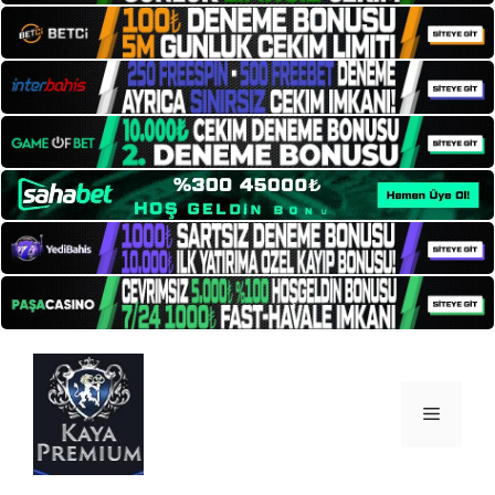
İçeriğe
atla
Menü