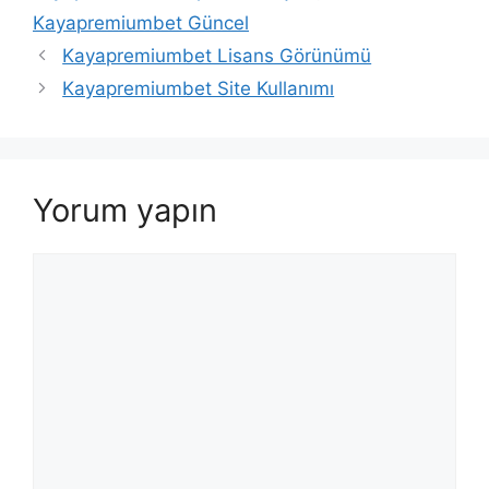
Kayapremiumbet Güncel
Yazı
Kayapremiumbet Lisans Görünümü
dolaşımı
Kayapremiumbet Site Kullanımı
Yorum yapın
Yorum