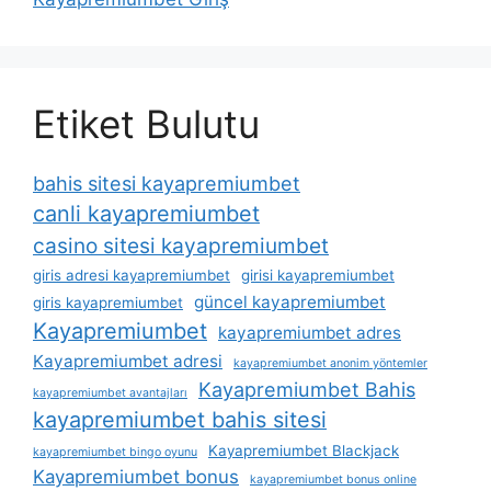
Etiket Bulutu
bahis sitesi kayapremiumbet
canli kayapremiumbet
casino sitesi kayapremiumbet
giris adresi kayapremiumbet
girisi kayapremiumbet
güncel kayapremiumbet
giris kayapremiumbet
Kayapremiumbet
kayapremiumbet adres
Kayapremiumbet adresi
kayapremiumbet anonim yöntemler
Kayapremiumbet Bahis
kayapremiumbet avantajları
kayapremiumbet bahis sitesi
Kayapremiumbet Blackjack
kayapremiumbet bingo oyunu
Kayapremiumbet bonus
kayapremiumbet bonus online