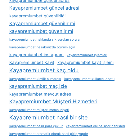
kayapremiumbet güncel adres
Kayapremiumbet güncel adresi
kayapremiumbet güvenilirliği
Kayapremiumbet güvenilir mi
kayapremiumbet güvenlir mi
kayapremiumbet hakkında sık sorulan sorular
kayapremiumbet hesabınızda oturum açın
kayapremiumbet instagram
kayapremiumbet i̇şlemleri
Kayapremiumbet Kayıt
kayapremiumbet kayıt i̇şlemi
Kayapremiumbet kaç oldu
kayapremiumbet kimlik numarası
kayapremiumbet kullanıcı dostu
kayapremiumbet maç izle
kayapremiumbet mevcut adres
Kayapremiumbet Müşteri Hizmetleri
kayapremiumbet müşteri memnuniyeti
Kayapremiumbet nasıl bir site
kayapremiumbet nasıl para çekilir
kayapremiumbet online spor bahisleri
kayapremiumbet otomatik olarak nasıl giriş yapılır