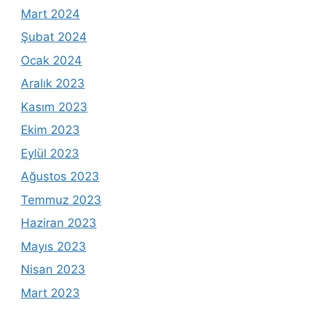
Mart 2024
Şubat 2024
Ocak 2024
Aralık 2023
Kasım 2023
Ekim 2023
Eylül 2023
Ağustos 2023
Temmuz 2023
Haziran 2023
Mayıs 2023
Nisan 2023
Mart 2023