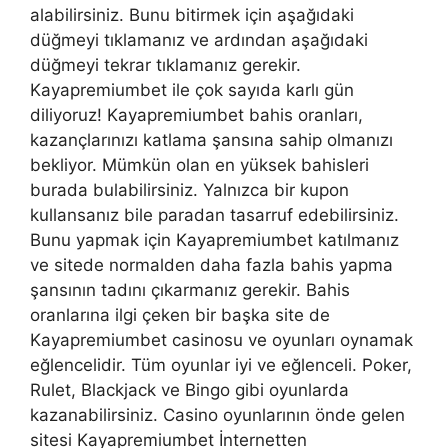
alabilirsiniz. Bunu bitirmek için aşağıdaki
düğmeyi tıklamanız ve ardından aşağıdaki
düğmeyi tekrar tıklamanız gerekir.
Kayapremiumbet ile çok sayıda karlı gün
diliyoruz! Kayapremiumbet bahis oranları,
kazançlarınızı katlama şansına sahip olmanızı
bekliyor. Mümkün olan en yüksek bahisleri
burada bulabilirsiniz. Yalnızca bir kupon
kullansanız bile paradan tasarruf edebilirsiniz.
Bunu yapmak için Kayapremiumbet katılmanız
ve sitede normalden daha fazla bahis yapma
şansının tadını çıkarmanız gerekir. Bahis
oranlarına ilgi çeken bir başka site de
Kayapremiumbet casinosu ve oyunları oynamak
eğlencelidir. Tüm oyunlar iyi ve eğlenceli. Poker,
Rulet, Blackjack ve Bingo gibi oyunlarda
kazanabilirsiniz. Casino oyunlarının önde gelen
sitesi Kayapremiumbet İnternetten