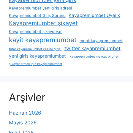
Kayapremiumbet yeni giriş adresi
Kayapremiumbet Üyelik
Kayapremiumbet Giriş Sorunu
Kayapremiumbet şikayet
Kayapremiumbet şikayetvar
kayit kayapremiumbet
mobil kayapremiumbet
twitter kayapremiumbet
tutar kayapremiumbet casino girişi
yeni giris kayapremiumbet
kayapremiumbet mevcut bilgileri
şikâyet etmek i̇çin kayapremiumbet
Arşivler
Haziran 2026
Mayıs 2026
Eylül 2025