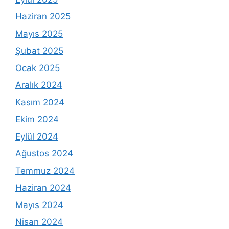
Haziran 2025
Mayıs 2025
Şubat 2025
Ocak 2025
Aralık 2024
Kasım 2024
Ekim 2024
Eylül 2024
Ağustos 2024
Temmuz 2024
Haziran 2024
Mayıs 2024
Nisan 2024