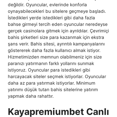
değildir. Oyuncular, evlerinde konforla
oynayabilecekleri bu sitelere geçmeye başladı.
İstedikleri yerde istedikleri gibi daha fazla
bahse girmeyi tercih eden oyuncular neredeyse
gerçek casinolara gitmek için ayrıldılar. Çevrimiçi
bahis şirketleri size para kazanmak için ekstra
şans verir. Bahis sitesi, ayrıntılı kampanyalarını
göstererek daha fazla kullanıcı almak istiyor.
Hizmetimizden memnun olabilmeniz için size
paranızı yatırmanın farklı yollarını sunmak
istiyoruz. Oyuncular para istedikleri gibi
harcayacak siteler seçmek istiyorlar. Oyuncular
daha az para yatırmak istiyorlar. Minimum
yatırımı düşük tutan bahis sitelerine yatırım
yapmak daha rahattır.
Kayapremiumbet Canlı