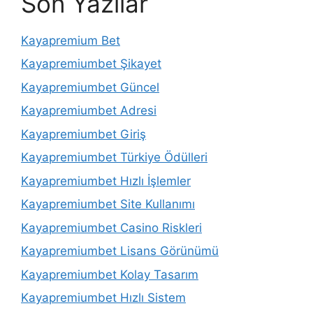
Son Yazılar
Kayapremium Bet
Kayapremiumbet Şikayet
Kayapremiumbet Güncel
Kayapremiumbet Adresi
Kayapremiumbet Giriş
Kayapremiumbet Türkiye Ödülleri
Kayapremiumbet Hızlı İşlemler
Kayapremiumbet Site Kullanımı
Kayapremiumbet Casino Riskleri
Kayapremiumbet Lisans Görünümü
Kayapremiumbet Kolay Tasarım
Kayapremiumbet Hızlı Sistem