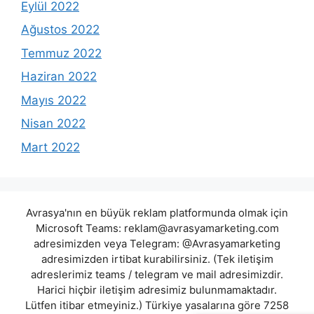
Eylül 2022
Ağustos 2022
Temmuz 2022
Haziran 2022
Mayıs 2022
Nisan 2022
Mart 2022
Avrasya'nın en büyük reklam platformunda olmak için
Microsoft Teams:
reklam@avrasyamarketing.com
adresimizden veya Telegram: @Avrasyamarketing
adresimizden irtibat kurabilirsiniz. (Tek iletişim
adreslerimiz teams / telegram ve mail adresimizdir.
Harici hiçbir iletişim adresimiz bulunmamaktadır.
Lütfen itibar etmeyiniz.) Türkiye yasalarına göre 7258