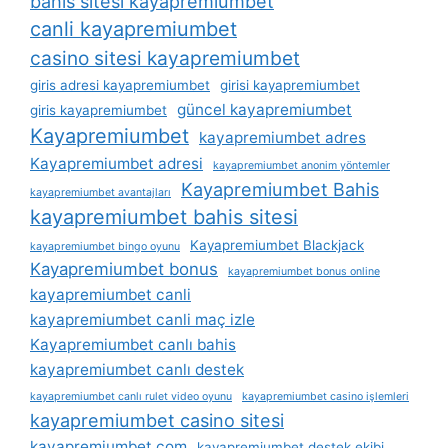
bahis sitesi kayapremiumbet
canli kayapremiumbet
casino sitesi kayapremiumbet
giris adresi kayapremiumbet
girisi kayapremiumbet
güncel kayapremiumbet
giris kayapremiumbet
Kayapremiumbet
kayapremiumbet adres
Kayapremiumbet adresi
kayapremiumbet anonim yöntemler
Kayapremiumbet Bahis
kayapremiumbet avantajları
kayapremiumbet bahis sitesi
Kayapremiumbet Blackjack
kayapremiumbet bingo oyunu
Kayapremiumbet bonus
kayapremiumbet bonus online
kayapremiumbet canli
kayapremiumbet canli maç izle
Kayapremiumbet canlı bahis
kayapremiumbet canlı destek
kayapremiumbet canlı rulet video oyunu
kayapremiumbet casino işlemleri
kayapremiumbet casino sitesi
kayapremiumbet com
kayapremiumbet destek ekibi