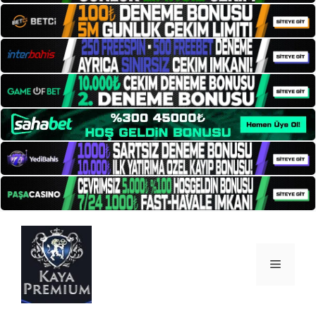
İçeriğe
atla
Menü