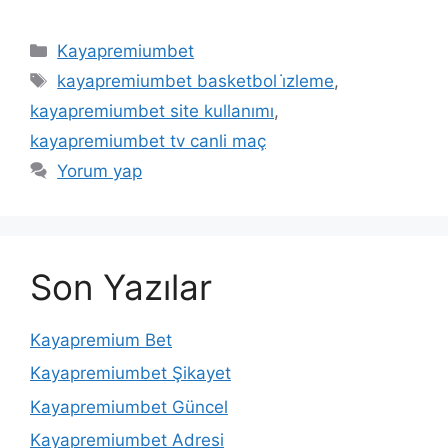
Kategoriler
Kayapremiumbet
Etiketler
kayapremiumbet basketbol i̇zleme
,
kayapremiumbet site kullanımı
,
kayapremiumbet tv canli maç
Yorum yap
Son Yazılar
Kayapremium Bet
Kayapremiumbet Şikayet
Kayapremiumbet Güncel
Kayapremiumbet Adresi