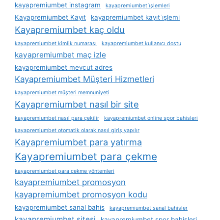
kayapremiumbet instagram
kayapremiumbet i̇şlemleri
Kayapremiumbet Kayıt
kayapremiumbet kayıt i̇şlemi
Kayapremiumbet kaç oldu
kayapremiumbet kimlik numarası
kayapremiumbet kullanıcı dostu
kayapremiumbet maç izle
kayapremiumbet mevcut adres
Kayapremiumbet Müşteri Hizmetleri
kayapremiumbet müşteri memnuniyeti
Kayapremiumbet nasıl bir site
kayapremiumbet nasıl para çekilir
kayapremiumbet online spor bahisleri
kayapremiumbet otomatik olarak nasıl giriş yapılır
Kayapremiumbet para yatırma
Kayapremiumbet para çekme
kayapremiumbet para çekme yöntemleri
kayapremiumbet promosyon
kayapremiumbet promosyon kodu
kayapremiumbet sanal bahis
kayapremiumbet sanal bahisler
kayapremiumbet sitesi
kayapremiumbet spor bahisleri