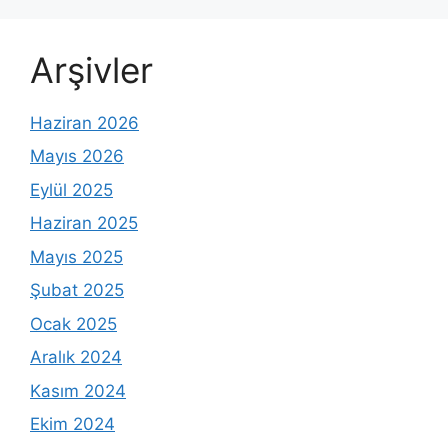
Arşivler
Haziran 2026
Mayıs 2026
Eylül 2025
Haziran 2025
Mayıs 2025
Şubat 2025
Ocak 2025
Aralık 2024
Kasım 2024
Ekim 2024