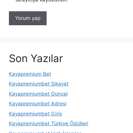
Son Yazılar
Kayapremium Bet
Kayapremiumbet Şikayet
Kayapremiumbet Güncel
Kayapremiumbet Adresi
Kayapremiumbet Giriş
Kayapremiumbet Türkiye Ödülleri