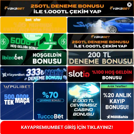
×
KAYAPREMIUMBET GİRİŞ İÇİN TIKLAYINIZ!