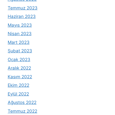
Temmuz 2023
Haziran 2023
Mayıs 2023
Nisan 2023
Mart 2023
Şubat 2023
Ocak 2023
Aralık 2022
Kasım 2022
Ekim 2022
Eylül 2022
Ağustos 2022
Temmuz 2022