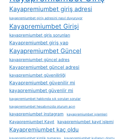
Kayapremiumbet giriş adresi
kayapremiumbet giriş adresini nasıl duyuruyor
Kayapremiumbet Girişi
kayapremiumbet giriş sorunları
Kayapremiumbet giriş yap
Kayapremiumbet Güncel
kayapremiumbet güncel adres
Kayapremiumbet güncel adresi
kayapremiumbet güvenilirliği
Kayapremiumbet güvenilir mi
kayapremiumbet güvenlir mi
kayapremiumbet hakkında sık sorulan sorular
kayapremiumbet hesabınızda oturum açın
kayapremiumbet instagram
kayapremiumbet i̇şlemleri
Kayapremiumbet Kayıt
kayapremiumbet kayıt i̇şlemi
Kayapremiumbet kaç oldu
kayapremiumbet kimlik numarası
kayapremiumbet kullanıcı dostu