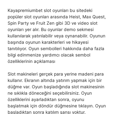
Kayapremiumbet slot oyunları bu sitedeki
popüler slot oyunları arasında Heist, Max Quest,
Spin Party ve Fruit Zen gibi 3D ve video slot
oyunları yer alır. Bu oyunlar demo sekmesi
kullanılarak yatırılabilir veya oynanabilir. Oyunun
başında oyunun karakterleri ve hikayesi
tanıtılıyor. Oyun sembolleri hakkında daha fazla
bilgi edinmenize yardımcı olacak sembol
özelliklerinin açıklaması
Slot makineleri gerçek para yerine madeni para
kullanır. Ekranın altında yatırım yapmak için bir
düğme var. Oyun başladığında slot makinesinin
ne sıklıkla döneceğini seçebilirsiniz. Oyun
özelliklerini ayarladıktan sonra, oyunu
başlatmak için döndür düğmesine tıklayın. Oyun
başladıktan sonra katılım şansı yoktur.