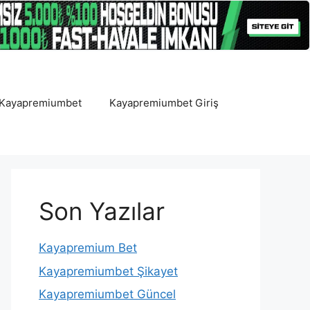
Kayapremiumbet
Kayapremiumbet Giriş
Son Yazılar
Kayapremium Bet
Kayapremiumbet Şikayet
Kayapremiumbet Güncel