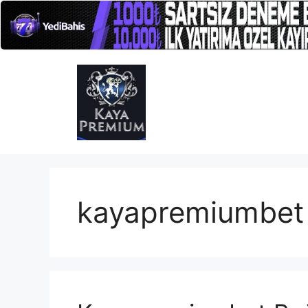
İçeriğe
atla
kayapremiumbet 