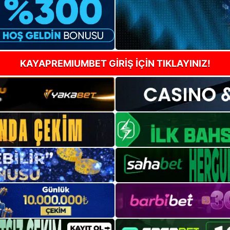
KAYAPREMIUMBET GİRİŞ İÇİN TIKLAYINIZ!