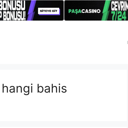
hangi bahis