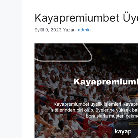
Kayapremiumbet Üyel
Eylül 9, 2023
Yazarı:
admin