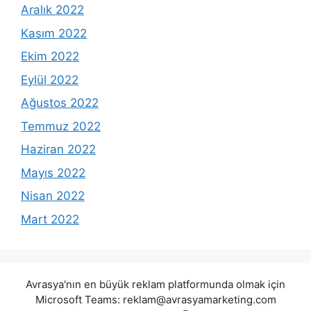
Aralık 2022
Kasım 2022
Ekim 2022
Eylül 2022
Ağustos 2022
Temmuz 2022
Haziran 2022
Mayıs 2022
Nisan 2022
Mart 2022
Avrasya'nın en büyük reklam platformunda olmak için
Microsoft Teams:
reklam@avrasyamarketing.com