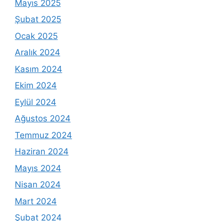
Mayıs 2025
Şubat 2025
Ocak 2025
Aralık 2024
Kasım 2024
Ekim 2024
Eylül 2024
Ağustos 2024
Temmuz 2024
Haziran 2024
Mayıs 2024
Nisan 2024
Mart 2024
Şubat 2024