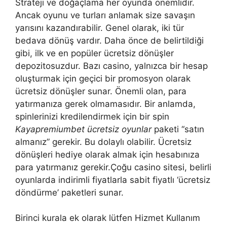
Strateji ve doğaçlama her oyunda önemlidir.
Ancak oyunu ve turları anlamak size savaşın
yarısını kazandırabilir. Genel olarak, iki tür
bedava dönüş vardır. Daha önce de belirtildiği
gibi, ilk ve en popüler ücretsiz dönüşler
depozitosuzdur. Bazı casino, yalnızca bir hesap
oluşturmak için geçici bir promosyon olarak
ücretsiz dönüşler sunar. Önemli olan, para
yatırmanıza gerek olmamasıdır. Bir anlamda,
spinlerinizi kredilendirmek için bir spin
Kayapremiumbet ücretsiz oyunlar
paketi “satın
almanız” gerekir. Bu dolaylı olabilir. Ücretsiz
dönüşleri hediye olarak almak için hesabınıza
para yatırmanız gerekir.Çoğu casino sitesi, belirli
oyunlarda indirimli fiyatlarla sabit fiyatlı ‘ücretsiz
döndürme’ paketleri sunar.
Birinci kurala ek olarak lütfen Hizmet Kullanım