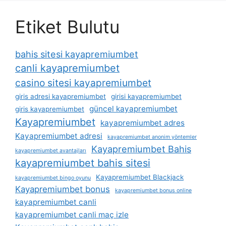
Etiket Bulutu
bahis sitesi kayapremiumbet
canli kayapremiumbet
casino sitesi kayapremiumbet
giris adresi kayapremiumbet
girisi kayapremiumbet
güncel kayapremiumbet
giris kayapremiumbet
Kayapremiumbet
kayapremiumbet adres
Kayapremiumbet adresi
kayapremiumbet anonim yöntemler
Kayapremiumbet Bahis
kayapremiumbet avantajları
kayapremiumbet bahis sitesi
Kayapremiumbet Blackjack
kayapremiumbet bingo oyunu
Kayapremiumbet bonus
kayapremiumbet bonus online
kayapremiumbet canli
kayapremiumbet canli maç izle