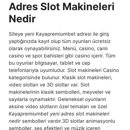
Adres Slot Makineleri
Nedir
Siteye yeni Kayapremiumbet adresi ile giriş
yaptığınızda kayıt olup tüm oyunları ücretsiz
olarak oynayabilirsiniz. Menü, casino, canlı
casino ve spor bahisleri gibi casino içerir. Tüm
bu oyunlar bilgisayar, tablet ve cep
telefonlarıyla uyumludur. Slot makineleri Casino
kategorisinde bulunur. Klasik slot makineleri,
video slotları ve 3D slotlar var. Slot
makinelerinin klasik sembolleri, meyveler ve
sayılarla oynamaktır. Geleneksel oyunların
aksine video slotların özel temaları ve özel
Kayapremiumbet yeni adres slot makineleri
nedir
sembolleri vardır.3D slotlar animasyonlu
semboller, ses efektleri ve müzik içeren