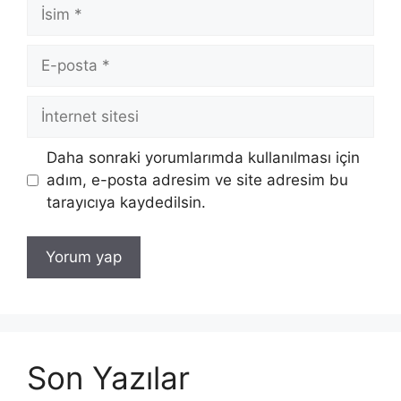
İsim
E-
posta
İnternet
sitesi
Daha sonraki yorumlarımda kullanılması için
adım, e-posta adresim ve site adresim bu
tarayıcıya kaydedilsin.
Son Yazılar