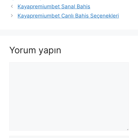
Yazı
Kayapremiumbet Sanal Bahis
dolaşımı
Kayapremiumbet Canlı Bahis Seçenekleri
Yorum yapın
Yorum