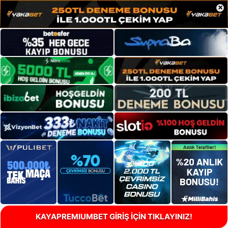
×
KAYAPREMIUMBET GİRİŞ İÇİN TIKLAYINIZ!