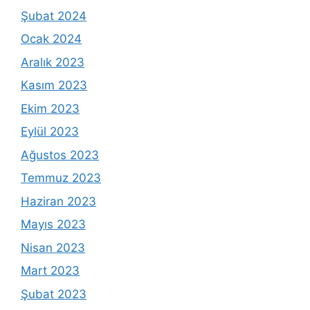
Şubat 2024
Ocak 2024
Aralık 2023
Kasım 2023
Ekim 2023
Eylül 2023
Ağustos 2023
Temmuz 2023
Haziran 2023
Mayıs 2023
Nisan 2023
Mart 2023
Şubat 2023