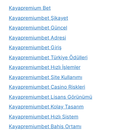
Kayapremium Bet
Kayapremiumbet Şikayet
Kayapremiumbet Güncel
Kayapremiumbet Adresi
Kayapremiumbet Giriş
Kayapremiumbet Türkiye Ödülleri
Kayapremiumbet Hızlı İşlemler
Kayapremiumbet Site Kullanımı
Kayapremiumbet Casino Riskleri
Kayapremiumbet Lisans Görünümü
Kayapremiumbet Kolay Tasarım
Kayapremiumbet Hızlı Sistem
Kayapremiumbet Bahis Ortamı