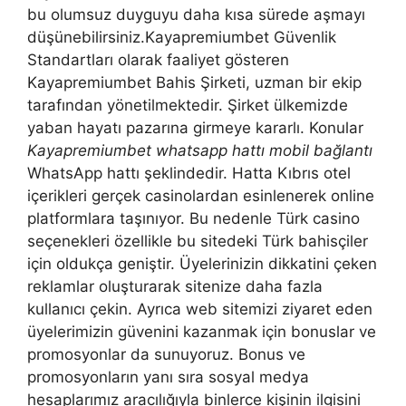
bu olumsuz duyguyu daha kısa sürede aşmayı
düşünebilirsiniz.Kayapremiumbet Güvenlik
Standartları olarak faaliyet gösteren
Kayapremiumbet Bahis Şirketi, uzman bir ekip
tarafından yönetilmektedir. Şirket ülkemizde
yaban hayatı pazarına girmeye kararlı. Konular
Kayapremiumbet whatsapp hattı mobil bağlantı
WhatsApp hattı şeklindedir. Hatta Kıbrıs otel
içerikleri gerçek casinolardan esinlenerek online
platformlara taşınıyor. Bu nedenle Türk casino
seçenekleri özellikle bu sitedeki Türk bahisçiler
için oldukça geniştir. Üyelerinizin dikkatini çeken
reklamlar oluşturarak sitenize daha fazla
kullanıcı çekin. Ayrıca web sitemizi ziyaret eden
üyelerimizin güvenini kazanmak için bonuslar ve
promosyonlar da sunuyoruz. Bonus ve
promosyonların yanı sıra sosyal medya
hesaplarımız aracılığıyla binlerce kişinin ilgisini