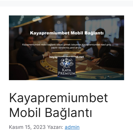
Kayapremiumbet
Mobil Bağlantı
Kasım 15, 2023
Yazarı:
admin