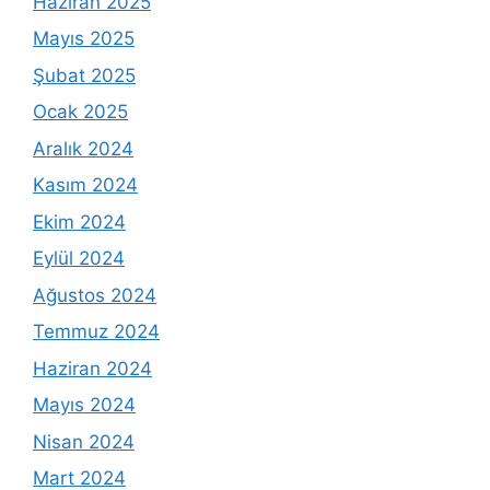
Haziran 2025
Mayıs 2025
Şubat 2025
Ocak 2025
Aralık 2024
Kasım 2024
Ekim 2024
Eylül 2024
Ağustos 2024
Temmuz 2024
Haziran 2024
Mayıs 2024
Nisan 2024
Mart 2024