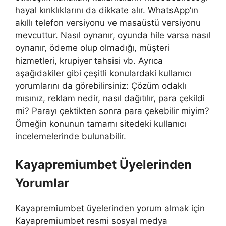
hayal kırıklıklarını da dikkate alır. WhatsApp’ın
akıllı telefon versiyonu ve masaüstü versiyonu
mevcuttur. Nasıl oynanır, oyunda hile varsa nasıl
oynanır, ödeme olup olmadığı, müşteri
hizmetleri, krupiyer tahsisi vb. Ayrıca
aşağıdakiler gibi çeşitli konulardaki kullanıcı
yorumlarını da görebilirsiniz: Çözüm odaklı
mısınız, reklam nedir, nasıl dağıtılır, para çekildi
mi? Parayı çektikten sonra para çekebilir miyim?
Örneğin konunun tamamı sitedeki kullanıcı
incelemelerinde bulunabilir.
Kayapremiumbet Üyelerinden
Yorumlar
Kayapremiumbet üyelerinden yorum almak için
Kayapremiumbet resmi sosyal medya