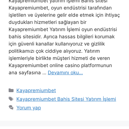
Kayapremiumbet yatırım i̇şlemi Bahis sitesi
Kayapremiumbet, oyun endüstrisi tarafından
işletilen ve üyelerine gelir elde etmek için ihtiyaç
duydukları hizmetleri sağlayan bir
Kayapremiumbet Yatırım İşlemi oyun endüstrisi
bahis sitesidir. Ayrıca hassas bilgileri korumak
için güvenli kanallar kullanıyoruz ve gizlilik
politikamızı çok ciddiye alıyoruz. Yatırım
işlemleriyle birlikte müşteri hizmeti de veren
Kayapremiumbet online casino platformunun
ana sayfasına …
Devamını oku…
Kategoriler
Kayapremiumbet
Etiketler
Kayapremiumbet Bahis Sitesi Yatırım İşlemi
Yorum yap