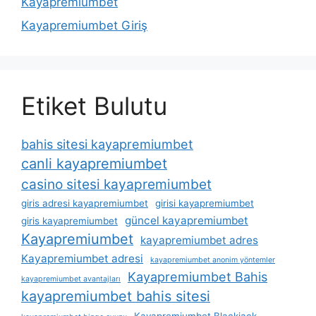
Kayapremiumbet
Kayapremiumbet Giriş
Etiket Bulutu
bahis sitesi kayapremiumbet
canli kayapremiumbet
casino sitesi kayapremiumbet
giris adresi kayapremiumbet
girisi kayapremiumbet
güncel kayapremiumbet
giris kayapremiumbet
Kayapremiumbet
kayapremiumbet adres
Kayapremiumbet adresi
kayapremiumbet anonim yöntemler
Kayapremiumbet Bahis
kayapremiumbet avantajları
kayapremiumbet bahis sitesi