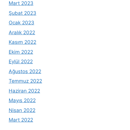
Mart 2023
Şubat 2023
Ocak 2023
Aralık 2022
Kasım 2022
Ekim 2022
Eylül 2022
Ağustos 2022
Temmuz 2022
Haziran 2022
Mayıs 2022
Nisan 2022
Mart 2022