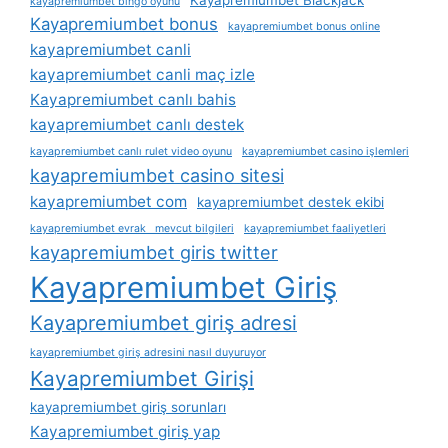
Kayapremiumbet Blackjack
kayapremiumbet bingo oyunu
Kayapremiumbet bonus
kayapremiumbet bonus online
kayapremiumbet canli
kayapremiumbet canli maç izle
Kayapremiumbet canlı bahis
kayapremiumbet canlı destek
kayapremiumbet canlı rulet video oyunu
kayapremiumbet casino işlemleri
kayapremiumbet casino sitesi
kayapremiumbet com
kayapremiumbet destek ekibi
kayapremiumbet evrak mevcut bilgileri
kayapremiumbet faaliyetleri
kayapremiumbet giris twitter
Kayapremiumbet Giriş
Kayapremiumbet giriş adresi
kayapremiumbet giriş adresini nasıl duyuruyor
Kayapremiumbet Girişi
kayapremiumbet giriş sorunları
Kayapremiumbet giriş yap