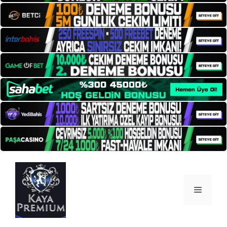
İçeriğe
atla
Menü